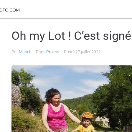
OTO.COM
Oh my Lot ! C’est signé 
Par
MarieL
Dans
Projets
Posté
27 juillet 2022