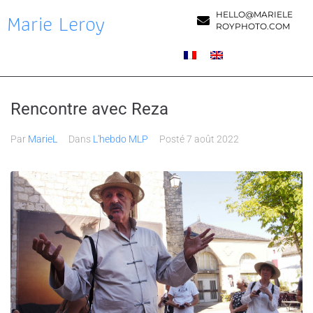
Marie Leroy
HELLO@MARIELE
ROYPHOTO.COM
Rencontre avec Reza
Par
MarieL
Dans
L'hebdo MLP
Posté
7 août 2022