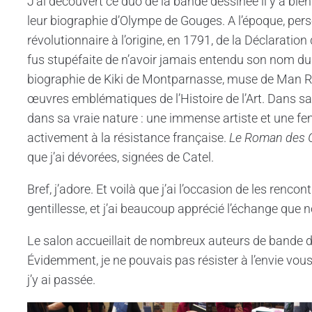
J’ai découvert ce duo de la bande dessinée il y a bien
leur biographie d’Olympe de Gouges. A l’époque, pers
révolutionnaire à l’origine, en 1791, de la Déclaratio
fus stupéfaite de n’avoir jamais entendu son nom dur
biographie de Kiki de Montparnasse, muse de Man R
œuvres emblématiques de l’Histoire de l’Art. Dans s
dans sa vraie nature : une immense artiste et une f
activement à la résistance française.
Le Roman des 
que j’ai dévorées, signées de Catel.
Bref, j’adore. Et voilà que j’ai l’occasion de les rencon
gentillesse, et j’ai beaucoup apprécié l’échange que 
Le salon accueillait de nombreux auteurs de bande de
Évidemment, je ne pouvais pas résister à l’envie vou
j’y ai passée.