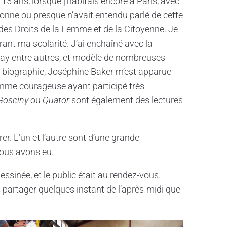
 15 ans, lorsque j’habitais encore à Paris, avec
onne ou presque n’avait entendu parlé de cette
n des Droits de la Femme et de la Citoyenne. Je
ant ma scolarité. J’ai enchaîné avec la
ay entre autres, et modèle de nombreuses
a biographie, Joséphine Baker m’est apparue
emme courageuse ayant participé très
Gosciny
ou
Quator
sont également des lectures
trer. L’un et l’autre sont d’une grande
nous avons eu.
ssinée, et le public était au rendez-vous.
s partager quelques instant de l’après-midi que