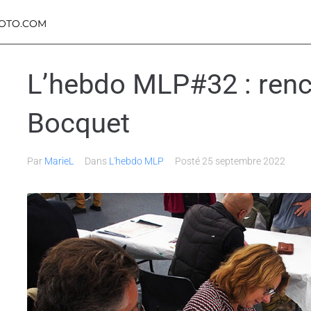
OTO.COM
L’hebdo MLP#32 : renco
Bocquet
Par
MarieL
Dans
L'hebdo MLP
Posté
25 septembre 2022