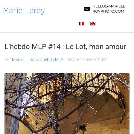
Marie Leroy
HELLO@MARIELE
ROYPHOTO.COM
L’hebdo MLP #14 : Le Lot, mon amour
Par
MarieL
Dans
L'hebdo MLP
Posté
12 février 2022