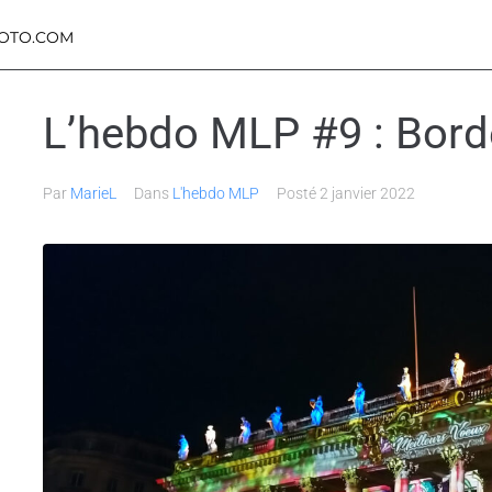
OTO.COM
L’hebdo MLP #9 : Bor
Par
MarieL
Dans
L'hebdo MLP
Posté
2 janvier 2022