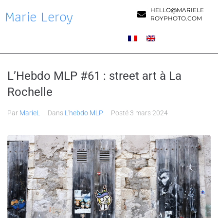
Marie Leroy
HELLO@MARIELE
ROYPHOTO.COM
L’Hebdo MLP #61 : street art à La
Rochelle
Par
MarieL
Dans
L'hebdo MLP
Posté
3 mars 2024