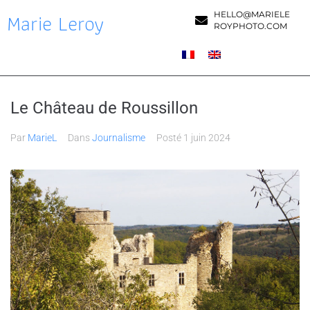
Marie Leroy
HELLO@MARIELE
ROYPHOTO.COM
Le Château de Roussillon
Par
MarieL
Dans
Journalisme
Posté
1 juin 2024